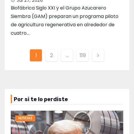
Jul 27, 2026
Biofábrica Siglo XXI y el Grupo Azucarero
Siembra (GAM) preparan un programa piloto
de agricultura regenerativa en alrededor de
cuatro…
Paginación
1
2
…
119
de
entradas
Por si te lo perdiste
NOTICIAS