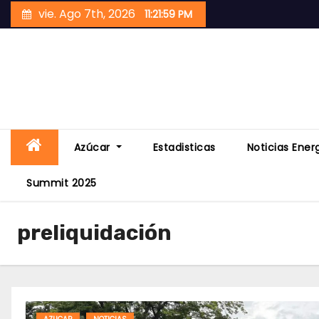
Skip
vie. Ago 7th, 2026
11:22:00 PM
to
content
Azúcar
Estadisticas
Noticias Ener
Summit 2025
preliquidación