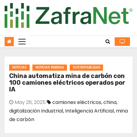
Skip
to
content
NOTICIAS
NOTICIAS ENERGIA
SUSTENTABILIDAD
China automatiza mina de carbón con
100 camiones eléctricos operados por
IA
May 26, 2025
camiones eléctricos
,
china
,
digitalización industrial
,
Inteligencia Artificial
,
mina
de carbón