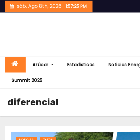
Skip
sáb. Ago 8th, 2026
1:57:26 PM
to
content
Azúcar
Estadisticas
Noticias Ener
Summit 2025
diferencial