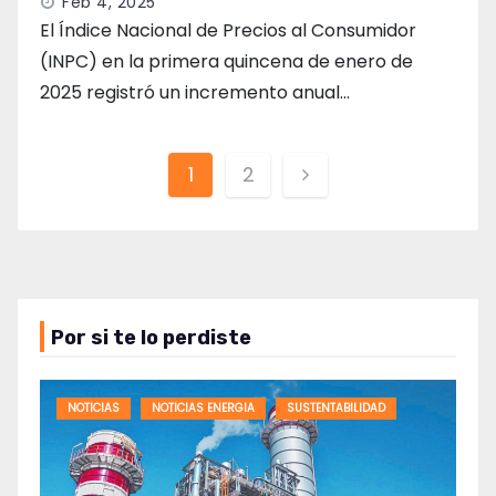
Feb 4, 2025
El Índice Nacional de Precios al Consumidor
(INPC) en la primera quincena de enero de
2025 registró un incremento anual…
Paginación
1
2
de
entradas
Por si te lo perdiste
NOTICIAS
NOTICIAS ENERGIA
SUSTENTABILIDAD