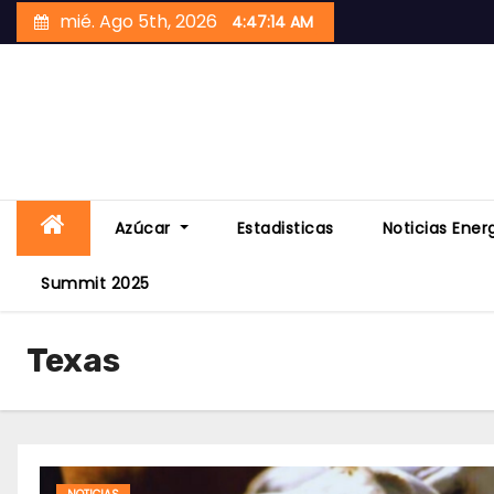
Skip
mié. Ago 5th, 2026
4:47:15 AM
to
content
Azúcar
Estadisticas
Noticias Ener
Summit 2025
Texas