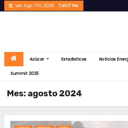
Skip
vie. Ago 7th, 2026
7:45:19 PM
to
content
Azúcar
Estadisticas
Noticias Ener
Summit 2025
Mes:
agosto 2024