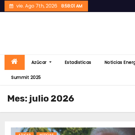
Skip
vie. Ago 7th, 2026
8:58:03 AM
to
content
Azúcar
Estadisticas
Noticias Ener
Summit 2025
Mes:
julio 2026