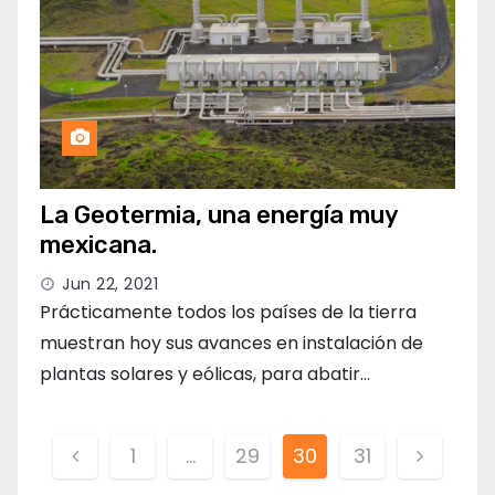
La Geotermia, una energía muy
mexicana.
Jun 22, 2021
Prácticamente todos los países de la tierra
muestran hoy sus avances en instalación de
plantas solares y eólicas, para abatir…
Paginación
1
…
29
30
31