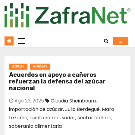
Skip
to
content
AZUCAR
NOTICIAS
Acuerdos en apoyo a cañeros
refuerzan la defensa del azúcar
nacional
Ago 23, 2025
Claudia Sheinbaum
,
importación de azúcar
,
Julio Berdegué
,
Mara
Lezama
,
quintana roo
,
sader
,
sector cañero
,
soberanía alimentaria