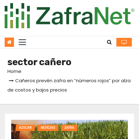
Skip
to
content
sector cañero
Home
Cañeros prevén zafra en “números rojos” por alza
de costos y bajos precios
AZUCAR
NOTICIAS
ZAFRA