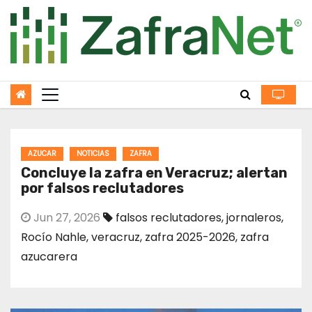
Skip
to
content
AZUCAR
NOTICIAS
ZAFRA
Concluye la zafra en Veracruz; alertan
por falsos reclutadores
Jun 27, 2026
falsos reclutadores
,
jornaleros
,
Rocío Nahle
,
veracruz
,
zafra 2025-2026
,
zafra
azucarera