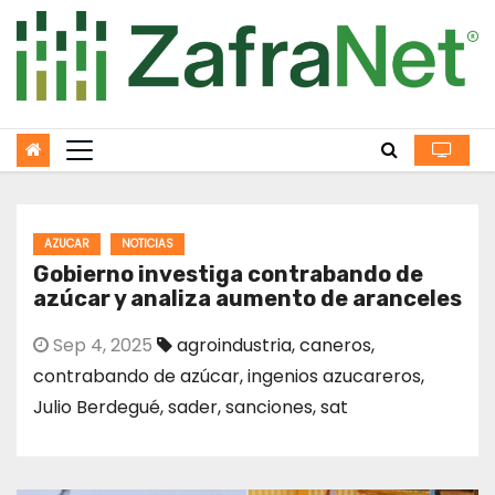
Skip
to
content
AZUCAR
NOTICIAS
Gobierno investiga contrabando de
azúcar y analiza aumento de aranceles
Sep 4, 2025
agroindustria
,
caneros
,
contrabando de azúcar
,
ingenios azucareros
,
Julio Berdegué
,
sader
,
sanciones
,
sat