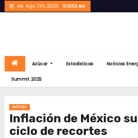
Skip
vie. Ago 7th, 2026
10:31:54 AM
to
content
Azúcar
Estadisticas
Noticias Ener
Summit 2025
NOTICIAS
Inflación de México s
ciclo de recortes