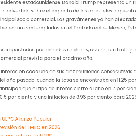
presidente estadounidense Donald Trump representa un r
 han advertido sobre el impacto de los aranceles impuesto
rincipal socio comercial. Los gravámenes ya han afectado
 bienes no contemplados en el Tratado entre México, Es
os impactados por medidas similares, acordaron trabaja
comercial prevista para el próximo año.
e interés en cada una de sus diez reuniones consecutivas d
el año pasado, cuando la tasa se encontraba en 11.25 por
nticipan que el tipo de interés cierre el año en 7 por cien
 por ciento y una inflación de 3.96 por ciento para 2025
a ULPC Alianza Popular
revisión del TMEC en 2026
an por reforma al IEPS