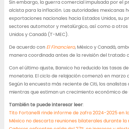
Sin embargo, la guerra comercial impulsada por el 
alcista para la inflación. Las autoridades mexicanas
exportaciones nacionales hacia Estados Unidos, su p
sectores automotor y metalúrgico, así como a otros
Unidos y Canadá (T-MEC).
De acuerdo con
El Financiero
, México y Canadá, amb
manera coordinada antes de la revisión del tratado 
Con el último ajuste, Banxico ha reducido las tasas d
monetaria. El ciclo de relajación comenzó en marzo d
Según la encuesta más reciente de Citi, los analistas a
mientras que estiman un crecimiento económico de 0.5
También te puede interesar leer
:
Tito Fortanelli rinde informe de zafra 2024-2025 en l
México no descarta reuniones bilaterales durante la 
Cañeros enfrentan caída del 27% en ingresos y alert