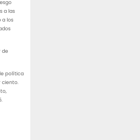
iesgo
s a las
 a los
tados
r de
e política
 ciento.
to,
.