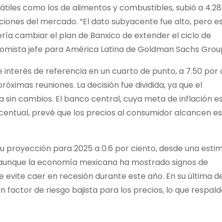
átiles como los de alimentos y combustibles, subió a 4.28
cciones del mercado. “El dato subyacente fue alto, pero e
ría cambiar el plan de Banxico de extender el ciclo de
nomista jefe para América Latina de Goldman Sachs Group
 interés de referencia en un cuarto de punto, a 7.50 por c
róximas reuniones. La decisión fue dividida, ya que el
in cambios. El banco central, cuya meta de inflación es
entual, prevé que los precios al consumidor alcancen e
u proyección para 2025 a 0.6 por ciento, desde una esti
e, aunque la economía mexicana ha mostrado signos de
evite caer en recesión durante este año. En su última dec
factor de riesgo bajista para los precios, lo que respald