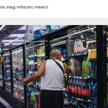
nte
,
inegi
,
inflación
,
mexico