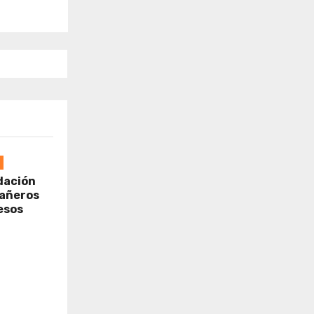
dación
cañeros
esos