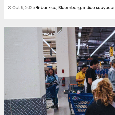
Oct 9, 2025
banxico
,
Bloomberg
,
índice subyace