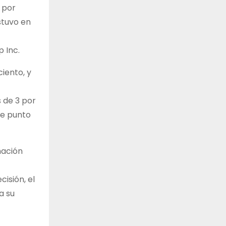
 por
stuvo en
 Inc.
iento, y
 de 3 por
se punto
mación
isión, el
a su