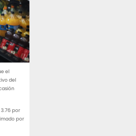
e el
ivo del
casión
 3.76 por
timado por