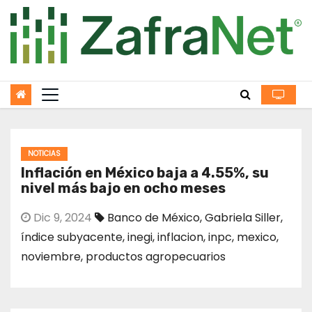
Skip
to
content
NOTICIAS
Inflación en México baja a 4.55%, su
nivel más bajo en ocho meses
Dic 9, 2024
Banco de México
,
Gabriela Siller
,
índice subyacente
,
inegi
,
inflacion
,
inpc
,
mexico
,
noviembre
,
productos agropecuarios