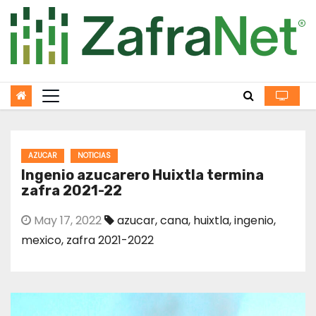
Skip
to
content
AZUCAR
NOTICIAS
Ingenio azucarero Huixtla termina
zafra 2021-22
May 17, 2022
azucar
,
cana
,
huixtla
,
ingenio
,
mexico
,
zafra 2021-2022