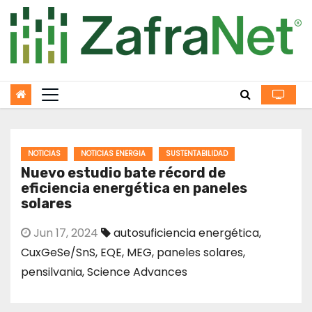
Skip
to
content
NOTICIAS
NOTICIAS ENERGIA
SUSTENTABILIDAD
Nuevo estudio bate récord de
eficiencia energética en paneles
solares
Jun 17, 2024
autosuficiencia energética
,
CuxGeSe/SnS
,
EQE
,
MEG
,
paneles solares
,
pensilvania
,
Science Advances