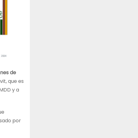
ones de
it, que es
 MDD y a
ue
lsado por