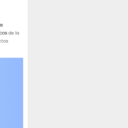
as
icos
de la
ctos