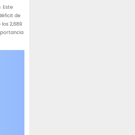
. Este
éficit de
 los 2,689
mportancia