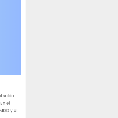
l saldo
En el
 MDD y el