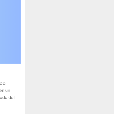
MDD,
 en un
odo del