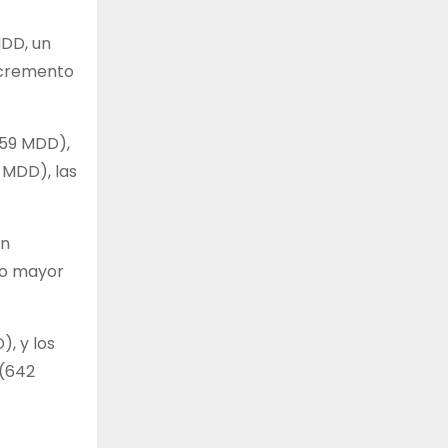
MDD, un
ncremento
559 MDD),
 MDD), las
in
to mayor
, y los
 (642