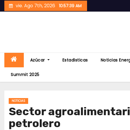
Skip
vie. Ago 7th, 2026
10:57:40 AM
to
content
Azúcar
Estadisticas
Noticias Ener
Summit 2025
NOTICIAS
Sector agroalimentari
petrolero