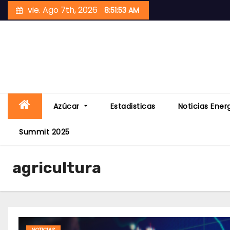
Skip
vie. Ago 7th, 2026
8:51:55 AM
to
content
Azúcar
Estadisticas
Noticias Ener
Summit 2025
agricultura