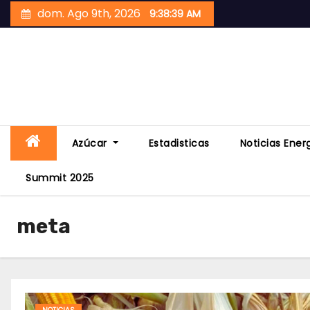
Skip
dom. Ago 9th, 2026
9:38:39 AM
to
content
Azúcar
Estadisticas
Noticias Ener
Summit 2025
meta