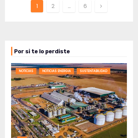
Paginación
1
2
…
6
de
entradas
Por si te lo perdiste
NOTICIAS
NOTICIAS ENERGIA
SUSTENTABILIDAD