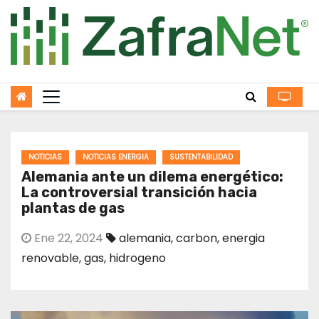
Skip
to
content
NOTICIAS
NOTICIAS ENERGIA
SUSTENTABILIDAD
Alemania ante un dilema energético:
La controversial transición hacia
plantas de gas
Ene 22, 2024
alemania
,
carbon
,
energia
renovable
,
gas
,
hidrogeno