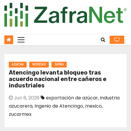
Skip
to
content
AZUCAR
NOTICIAS
ZAFRA
Atencingo levanta bloqueo tras
acuerdo nacional entre cañeros e
industriales
Jun 8, 2026
exportación de azúcar
,
industria
azucarera
,
Ingenio de Atencingo
,
mexico
,
zucarmex