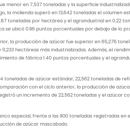
ue menor en 7,537 toneladas y la superficie industrializad
go, la molienda superó en 13,642 toneladas el volumen es
87 toneladas por hectárea y el agroindustrial en 0.22 to
ca se ubicó 0.96 puntos porcentuales por debajo de lo p
or, la producción de azúcar fue superior en 65,276 tone
11,233 hectáreas más industrializadas. Además, el rendi
iento de fábrica 1.40 puntos porcentuales y el agroindust
74 toneladas de azúcar estándar, 22,562 toneladas de ref
comparación con el ciclo anterior, la producción de azúca
egistró un incremento de 22,562 toneladas y el azúcar co
nco especial, frente a las 900 toneladas registradas en 
oducción de azúcar mascabado.