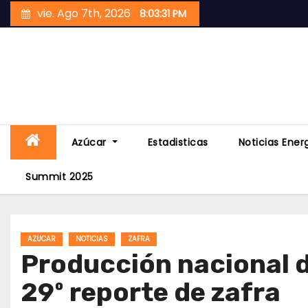
Skip
vie. Ago 7th, 2026
8:03:32 PM
to
content
Azúcar
Estadisticas
Noticias Ener
Summit 2025
AZUCAR
NOTICIAS
ZAFRA
Producción nacional d
29º reporte de zafra