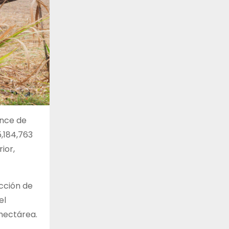
ance de
,184,763
ior,
cción de
el
 hectárea.