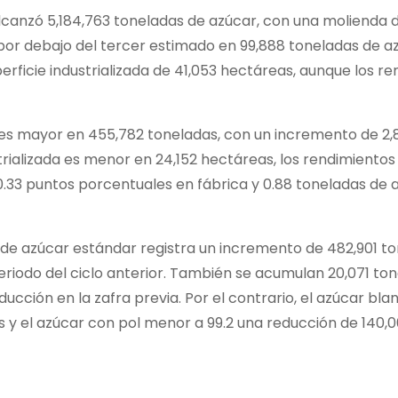
alcanzó 5,184,763 toneladas de azúcar, con una molienda 
 por debajo del tercer estimado en 99,888 toneladas de a
ficie industrializada de 41,053 hectáreas, aunque los r
 es mayor en 455,782 toneladas, con un incremento de 2,
trializada es menor en 24,152 hectáreas, los rendimiento
.33 puntos porcentuales en fábrica y 0.88 toneladas de 
 de azúcar estándar registra un incremento de 482,901 t
eriodo del ciclo anterior. También se acumulan 20,071 to
ción en la zafra previa. Por el contrario, el azúcar bla
s y el azúcar con pol menor a 99.2 una reducción de 140,