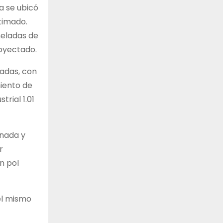
a se ubicó
timado.
neladas de
royectado.
ladas, con
miento de
rial 1.01
inada y
r
n pol
el mismo