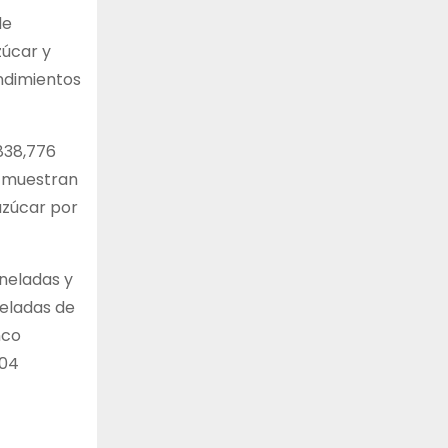
de
zúcar y
endimientos
838,776
s muestran
azúcar por
oneladas y
neladas de
nco
004