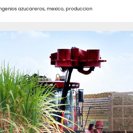
ingenios azucareros
,
mexico
,
produccion