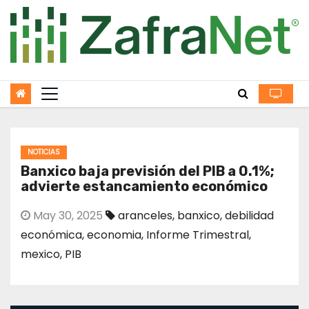
Skip
to
content
NOTICIAS
Banxico baja previsión del PIB a 0.1%;
advierte estancamiento económico
May 30, 2025
aranceles
,
banxico
,
debilidad
económica
,
economia
,
Informe Trimestral
,
mexico
,
PIB