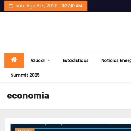
Skip
sáb. Ago 8th, 2026
9:27:12 AM
to
content
Azúcar
Estadisticas
Noticias Ener
Summit 2025
economia