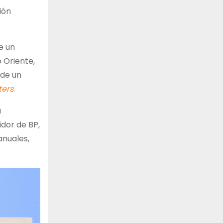
ión
e un
 Oriente,
 de un
ters
.
a
idor de BP,
anuales,