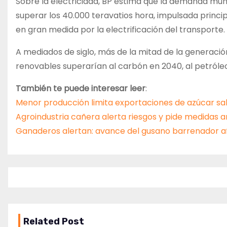
Sobre la electricidad, BP estima que la demanda mu
superar los 40.000 teravatios hora, impulsada princi
en gran medida por la electrificación del transporte.
A mediados de siglo, más de la mitad de la generación
renovables superarían al carbón en 2040, al petróleo
También te puede interesar leer
:
Menor producción limita exportaciones de azúcar s
Agroindustria cañera alerta riesgos y pide medidas a
Ganaderos alertan: avance del gusano barrenador a
Related Post