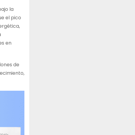
ajo la
e el pico
ergética,
a
es en
llones de
recimiento,