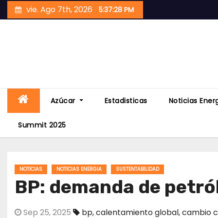
Skip
vie. Ago 7th, 2026
5:37:29 PM
to
content
Azúcar
Estadisticas
Noticias Ener
Summit 2025
NOTICIAS
NOTICIAS ENERGIA
SUSTENTABILIDAD
BP: demanda de petró
Sep 25, 2025
bp
,
calentamiento global
,
cambio c