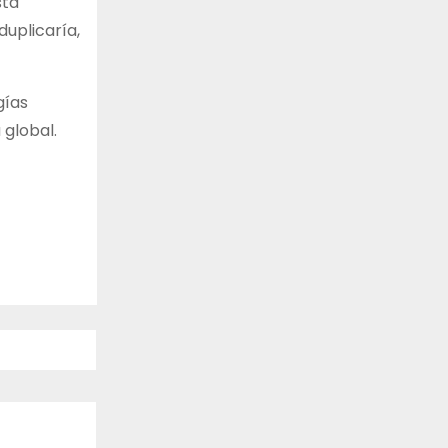
sta
duplicaría,
gías
 global.