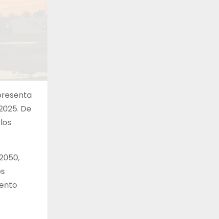
presenta
2025. De
los
2050,
os
iento