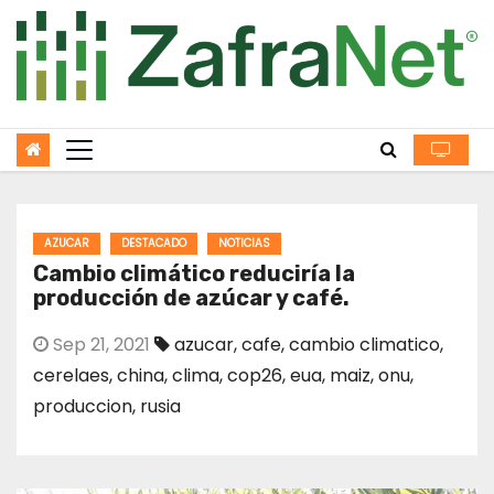
Skip
to
content
AZUCAR
DESTACADO
NOTICIAS
Cambio climático reduciría la
producción de azúcar y café.
Sep 21, 2021
azucar
,
cafe
,
cambio climatico
,
cerelaes
,
china
,
clima
,
cop26
,
eua
,
maiz
,
onu
,
produccion
,
rusia