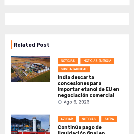
Related Post
NOTICIAS
NOTICIAS ENERGIA
SUSTENTABILIDAD
India descarta
concesiones para
importar etanol de EU en
negociación comercial
Ago 6, 2026
AZUCAR
NOTICIAS
ZAFRA
Continúa pago de
liquidación final en