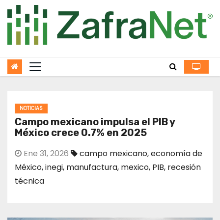
Skip
to
content
NOTICIAS
Campo mexicano impulsa el PIB y
México crece 0.7% en 2025
Ene 31, 2026
campo mexicano
,
economía de
México
,
inegi
,
manufactura
,
mexico
,
PIB
,
recesión
técnica