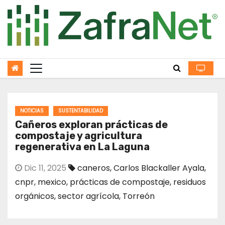
Skip
to
content
NOTICIAS
SUSTENTABILIDAD
Cañeros exploran prácticas de
compostaje y agricultura
regenerativa en La Laguna
Dic 11, 2025
caneros
,
Carlos Blackaller Ayala
,
cnpr
,
mexico
,
prácticas de compostaje
,
residuos
orgánicos
,
sector agrícola
,
Torreón