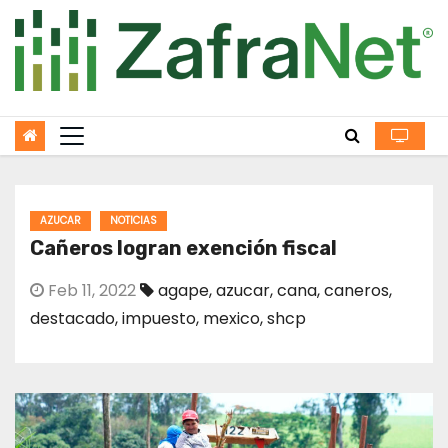
Skip
to
content
AZUCAR
NOTICIAS
Cañeros logran exención fiscal
Feb 11, 2022
agape
,
azucar
,
cana
,
caneros
,
destacado
,
impuesto
,
mexico
,
shcp