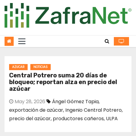
Skip
to
content
AZUCAR
NOTICIAS
Central Potrero suma 20 días de
bloqueo; reportan alza en precio del
azúcar
May 28, 2026
Ángel Gómez Tapia
,
exportación de azúcar
,
Ingenio Central Potrero
,
precio del azúcar
,
productores cañeros
,
ULPA