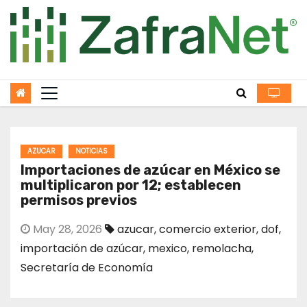
Skip
to
content
AZUCAR
NOTICIAS
Importaciones de azúcar en México se
multiplicaron por 12; establecen
permisos previos
May 28, 2026
azucar
,
comercio exterior
,
dof
,
importación de azúcar
,
mexico
,
remolacha
,
Secretaría de Economía