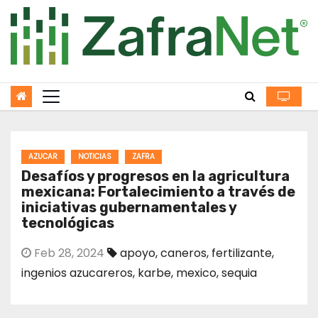
Skip
to
content
AZUCAR
NOTICIAS
ZAFRA
Desafíos y progresos en la agricultura
mexicana: Fortalecimiento a través de
iniciativas gubernamentales y
tecnológicas
Feb 28, 2024
apoyo
,
caneros
,
fertilizante
,
ingenios azucareros
,
karbe
,
mexico
,
sequia