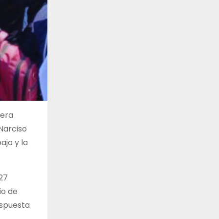
rera
Narciso
ajo y la
27
io de
espuesta