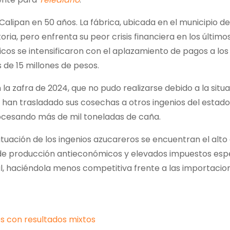
 Calipan en 50 años. La fábrica, ubicada en el municipio de
ria, pero enfrenta su peor crisis financiera en los último
cos se intensificaron con el aplazamiento de pagos a los
de 15 millones de pesos.
a zafra de 2024, que no pudo realizarse debido a la situa
n han trasladado sus cosechas a otros ingenios del estad
ocesando más de mil toneladas de caña.
ituación de los ingenios azucareros se encuentran el alto
 de producción antieconómicos y elevados impuestos espe
l, haciéndola menos competitiva frente a las importacio
os con resultados mixtos