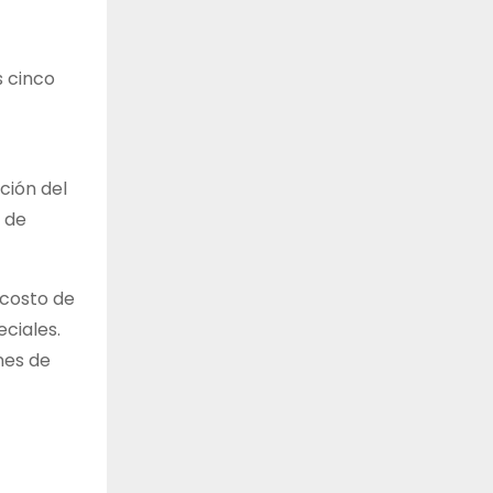
s cinco
ción del
o de
 costo de
ciales.
nes de