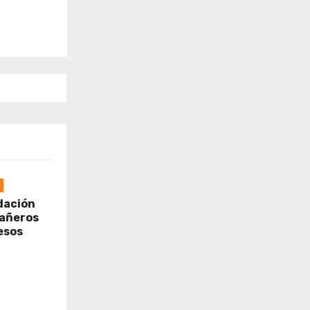
dación
cañeros
esos