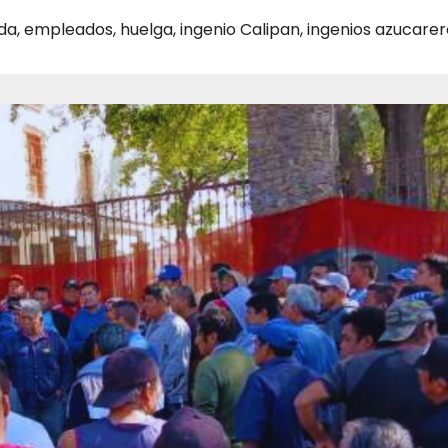
da
,
empleados
,
huelga
,
ingenio Calipan
,
ingenios azucarer