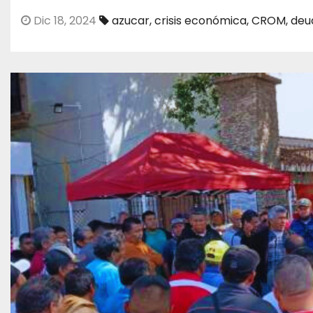
Dic 18, 2024
azucar
,
crisis económica
,
CROM
,
deu