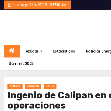
Skip
vie. Ago 7th, 2026
5:17:11 AM
to
content
Azúcar
Estadisticas
Noticias Ener
Summit 2025
AZUCAR
NOTICIAS
ZAFRA
Ingenio de Calipan en 
operaciones