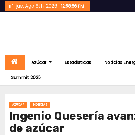
Skip
jue. Ago 6th, 2026
12:58:57 PM
to
content
Azúcar
Estadisticas
Noticias Ener
Summit 2025
AZUCAR
NOTICIAS
Ingenio Quesería avan
de azúcar