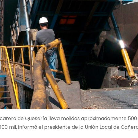
 azucarero de Quesería lleva molidas aproximadamente 500
00 mil, informó el presidente de la Unión Local de Cañero