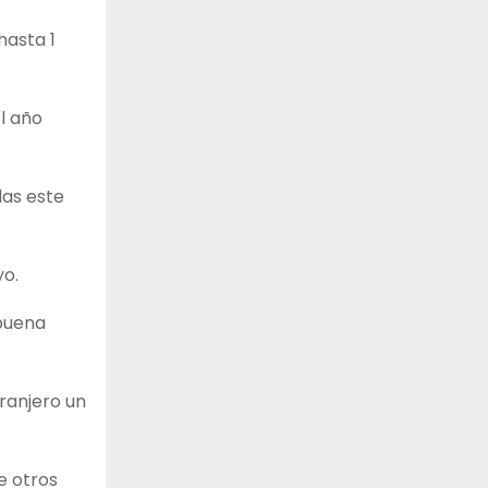
hasta 1
l año
las este
yo.
 buena
tranjero un
e otros