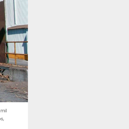
 mil
s,