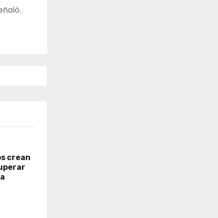
eñaló.
os crean
uperar
ia