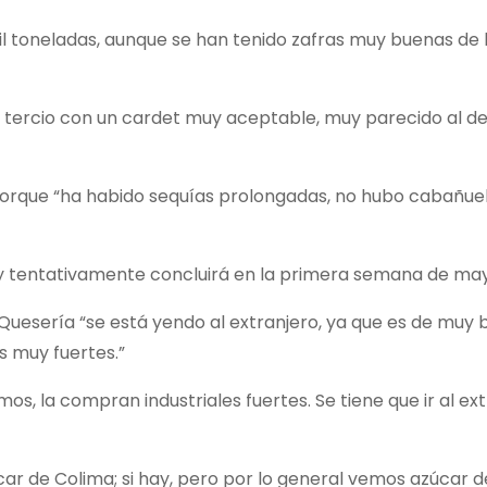
mil toneladas, aunque se han tenido zafras muy buenas de 
 tercio con un cardet muy aceptable, muy parecido al de
 porque “ha habido sequías prolongadas, no hubo cabañue
e y tentativamente concluirá en la primera semana de ma
uesería “se está yendo al extranjero, ya que es de muy
as muy fuertes.”
os, la compran industriales fuertes. Se tiene que ir al ex
r de Colima; si hay, pero por lo general vemos azúcar d