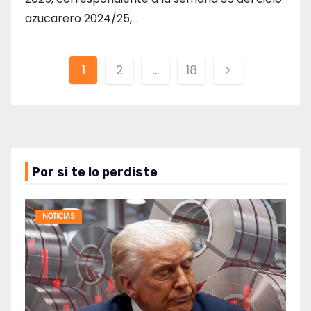
azucarero 2024/25,…
Paginación
1
2
…
18
de
entradas
Por si te lo perdiste
NOTICIAS