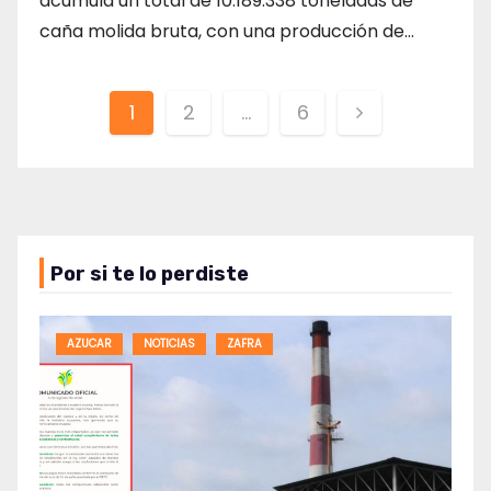
acumula un total de 10.189.338 toneladas de
caña molida bruta, con una producción de…
Paginación
1
2
…
6
de
entradas
Por si te lo perdiste
AZUCAR
NOTICIAS
ZAFRA