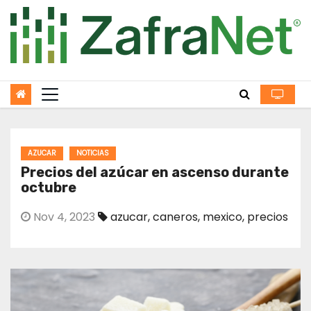
Skip
to
content
AZUCAR
NOTICIAS
Precios del azúcar en ascenso durante
octubre
Nov 4, 2023
azucar
,
caneros
,
mexico
,
precios