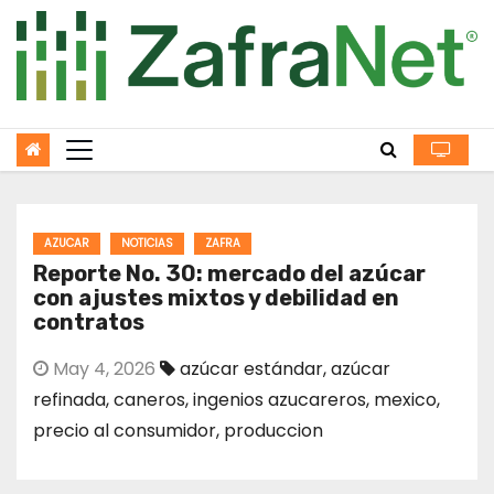
Skip
to
content
AZUCAR
NOTICIAS
ZAFRA
Reporte No. 30: mercado del azúcar
con ajustes mixtos y debilidad en
contratos
May 4, 2026
azúcar estándar
,
azúcar
refinada
,
caneros
,
ingenios azucareros
,
mexico
,
precio al consumidor
,
produccion