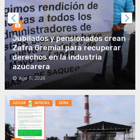
ados crean
recuperar
Dos Bocas registra su
tria
procesamiento de cru
agosto de 2025
Ago 4, 2026
AZUCAR
NOTICIAS
ZAFRA