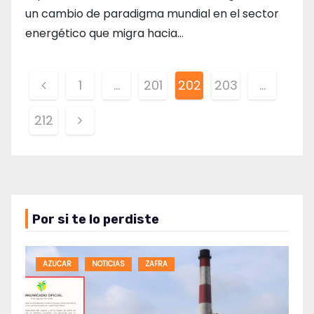
un cambio de paradigma mundial en el sector
energético que migra hacia…
Paginación
1
…
201
202
203
…
de
212
entradas
Por si te lo perdiste
AZUCAR
NOTICIAS
ZAFRA