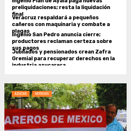
final
Veracruz respaldará a pequeños
cañeros con maquinaria y combate a
plagas
Ingenio San Pedro anuncia cierre;
productores reclaman certeza sobre
sus pagos
Jubilados y pensionados crean Zafra
Gremial para recuperar derechos en la
industria azucarera
Dos Bocas registra su menor
procesamiento de crudo desde agosto
de 2025
Azúcar estándar sube 8.74% en
mayoreo frente a 2025: Reporte 43
Morelos proyecta producir siete mil
NOTICIAS
NOTICIAS ENERGIA
SUSTENTABI
toneladas de biofertilizante con
cachaza de caña
México y Japón impulsan cooperación
energética, económica y ambiental