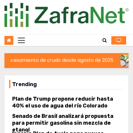
Jubilados y pensionados crean Zafra
Skip
Gremial para recuperar derechos en la
to
industria azucarera
Dos Bocas registra su menor
content
procesamiento de crudo desde agosto
de 2025
Azúcar estándar sube 8.74% en
mayoreo frente a 2025: Reporte 43
Morelos proyecta producir siete mil
toneladas de biofertilizante con
crudo desde agosto de 2025
Azúcar estándar su
cachaza de caña
México y Japón impulsan cooperación
energética, económica y ambiental
Trending
Plan de Trump propone reducir hasta
40% el uso de agua del río Colorado
Senado de Brasil analizará propuesta
para permitir gasolina sin mezcla de
etanol
Ingenio Plan de Ayala paga nuevas
preliquidaciones; resta la liquidación