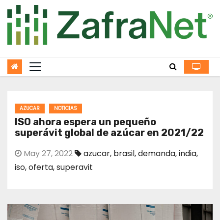
Skip
to
content
AZUCAR
NOTICIAS
ISO ahora espera un pequeño
superávit global de azúcar en 2021/22
May 27, 2022
azucar
,
brasil
,
demanda
,
india
,
iso
,
oferta
,
superavit