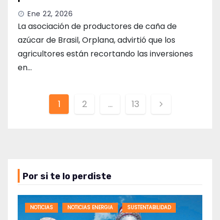
Ene 22, 2026
La asociación de productores de caña de
azúcar de Brasil, Orplana, advirtió que los
agricultores están recortando las inversiones
en…
Paginación
1
2
…
13
de
entradas
Por si te lo perdiste
NOTICIAS
NOTICIAS ENERGIA
SUSTENTABILIDAD