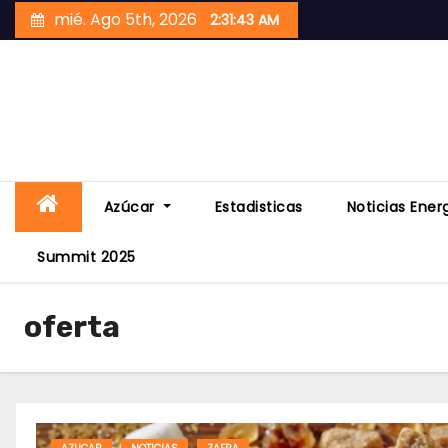
Skip
mié. Ago 5th, 2026
2:31:45 AM
to
content
Azúcar
Estadisticas
Noticias Ener
Summit 2025
oferta