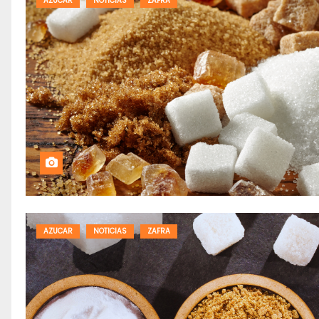
AZUCAR
NOTICIAS
ZAFRA
AZUCAR
NOTICIAS
ZAFRA