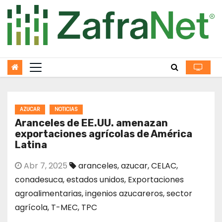
Skip
to
content
AZUCAR
NOTICIAS
Aranceles de EE.UU. amenazan
exportaciones agrícolas de América
Latina
Abr 7, 2025
aranceles
,
azucar
,
CELAC
,
conadesuca
,
estados unidos
,
Exportaciones
agroalimentarias
,
ingenios azucareros
,
sector
agrícola
,
T-MEC
,
TPC