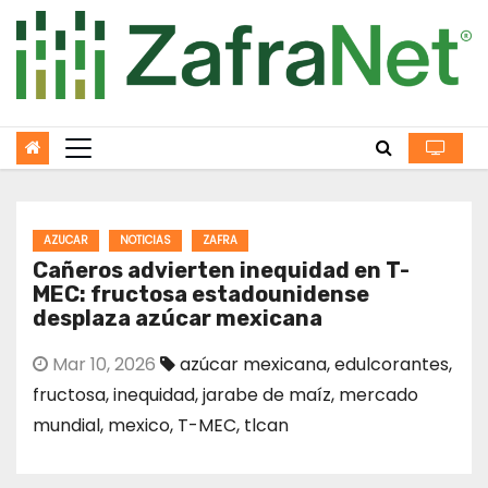
Skip
to
content
AZUCAR
NOTICIAS
ZAFRA
Cañeros advierten inequidad en T-
MEC: fructosa estadounidense
desplaza azúcar mexicana
Mar 10, 2026
azúcar mexicana
,
edulcorantes
,
fructosa
,
inequidad
,
jarabe de maíz
,
mercado
mundial
,
mexico
,
T-MEC
,
tlcan