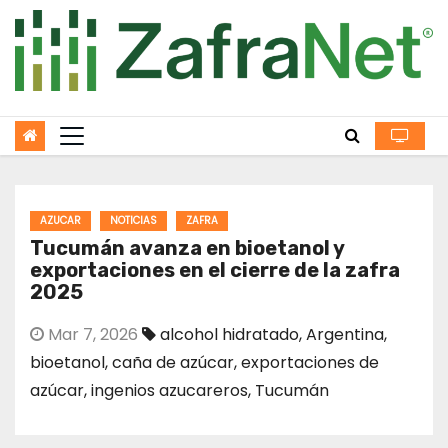
Skip
to
content
AZUCAR
NOTICIAS
ZAFRA
Tucumán avanza en bioetanol y
exportaciones en el cierre de la zafra
2025
Mar 7, 2026
alcohol hidratado
,
Argentina
,
bioetanol
,
caña de azúcar
,
exportaciones de
azúcar
,
ingenios azucareros
,
Tucumán