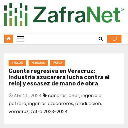
Skip
to
content
AZUCAR
NOTICIAS
ZAFRA
Cuenta regresiva en Veracruz:
Industria azucarera lucha contra el
reloj y escasez de mano de obra
Abr 26, 2024
caneros
,
cnpr
,
ingenio el
potrero
,
ingenios azucareros
,
produccion
,
veracruz
,
zafra 2023-2024