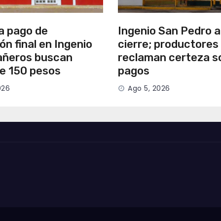
a pago de
Ingenio San Pedro 
ión final en Ingenio
cierre; productores
añeros buscan
reclaman certeza s
de 150 pesos
pagos
026
Ago 5, 2026