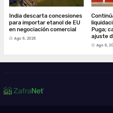
India descarta concesiones
Continú
para importar etanol de EU
liquidac
en negociación comercial
Puga; c
ajuste 
Ago 6, 2026
Ago 6, 2