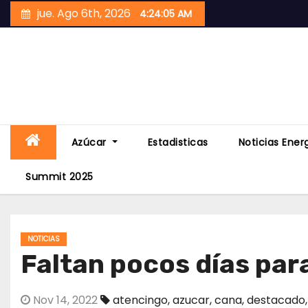
Skip
jue. Ago 6th, 2026
4:24:06 AM
to
content
Azúcar
Estadisticas
Noticias Ener
Summit 2025
NOTICIAS
Faltan pocos días para
Nov 14, 2022
atencingo
,
azucar
,
cana
,
destacado