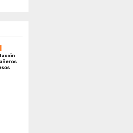
dación
cañeros
esos