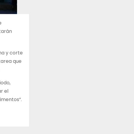
e
starán
ma y corte
 tarea que
.
iodo,
r el
limentos”.