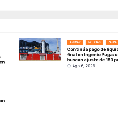
AZUCAR
NOTICIAS
ZAFRA
Continúa pago de liqui
final en Ingenio Puga; 
s
buscan ajuste de 150 p
 en
Ago 6, 2026
man