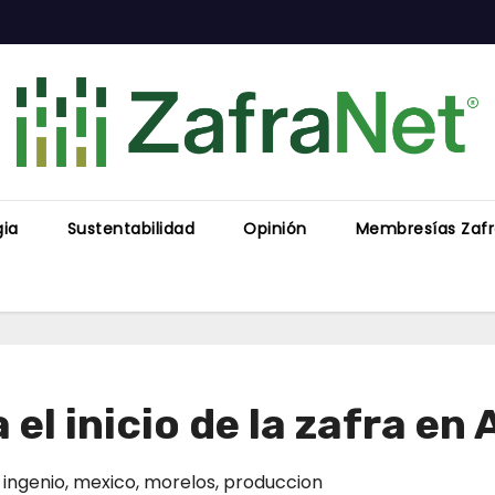
gia
Sustentabilidad
Opinión
Membresías Zaf
 el inicio de la zafra en
,
ingenio
,
mexico
,
morelos
,
produccion