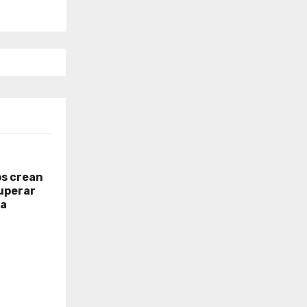
os crean
uperar
ia