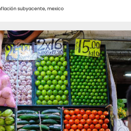
nflación subyacente
,
mexico