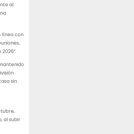
nte al
una
n línea con
euniones,
e 2026”.
 mantenido
visión
asa sin
ctubre,
 al subir