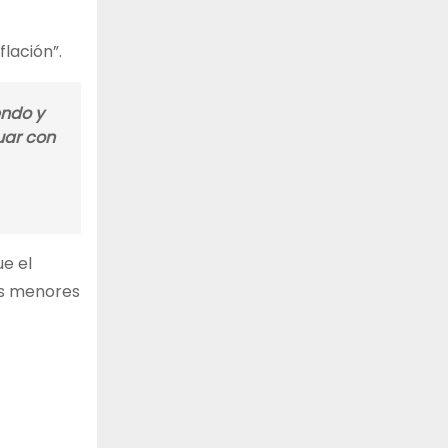
lación”.
endo y
uar con
ue el
los menores