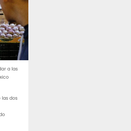
ar a las
xico
 las dos
ado