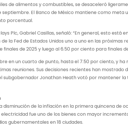
tiles de alimentos y combustibles, se desaceleró ligerame
es de septiembre. El Banco de México mantiene como meta 
nto porcentual.
ys Plc, Gabriel Casillas, señaló: “En general, esto está e
s de la Fed de Estados Unidos uno a uno en las próximas r
e finales de 2025 y luego al 6.50 por ciento para finales d
re en un cuarto de punto, hasta el 7.50 por ciento, y ha
ximas reuniones. Sus decisiones recientes han mostrado di
 el subgobernador Jonathan Heath votó por mantener la t
n
la disminución de la inflación en la primera quincena de o
a electricidad fue uno de los bienes con mayor incremento,
idios gubernamentales en 18 ciudades.