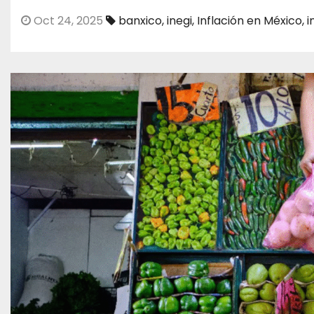
Oct 24, 2025
banxico
,
inegi
,
Inflación en México
,
i