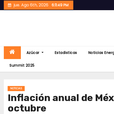
Skip
jue. Ago 6th, 2026
6:11:50 PM
to
content
Azúcar
Estadisticas
Noticias Ener
Summit 2025
NOTICIAS
Inflación anual de Méx
octubre